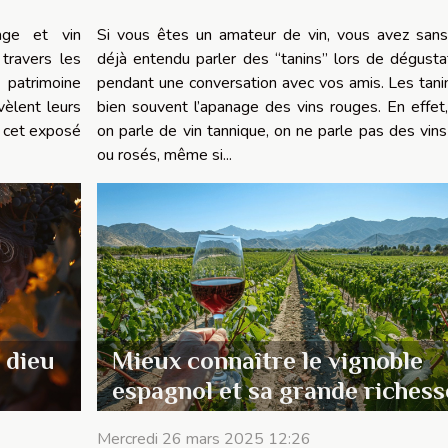
age et vin
Si vous êtes un amateur de vin, vous avez san
travers les
déjà entendu parler des “tanins” lors de dégusta
 patrimoine
pendant une conversation avec vos amis. Les tani
vèlent leurs
bien souvent l’apanage des vins rouges. En effet
, cet exposé
on parle de vin tannique, on ne parle pas des vins
ou rosés, même si...
 dieu
Mieux connaître le vignoble
espagnol et sa grande richess
Mercredi 26 mars 2025 12:26