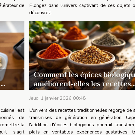
élérateur de
Plongez dans l’univers captivant de ces objets d’
découvrez...
Comment les épices biologiq
e
améliorent-elles les recettes
traditionnelles ?
Jeudi 1 janvier 2026 00:48
cuisine est
L'univers des recettes traditionnelles regorge de 
ionnés de
transmises de génération en génération. Cep
romettre la
l'addition d'épices biologiques pourrait transfor
'il s'agit
plats en véritables expériences gustatives, 