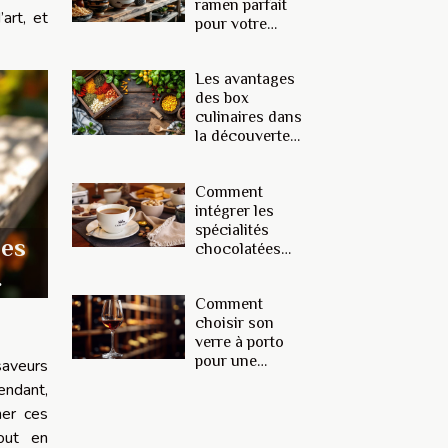
ramen parfait
ce soir ?"
art, et
pour votre
cuisine ?
Les avantages
des box
culinaires dans
la découverte
de nouvelles
saveurs
Comment
intégrer les
spécialités
ues
chocolatées
régionales
dans des
Comment
cadeaux
choisir son
gourmands ?
verre à porto
pour une
saveurs
dégustation
endant,
optimale ?
mer ces
tout en