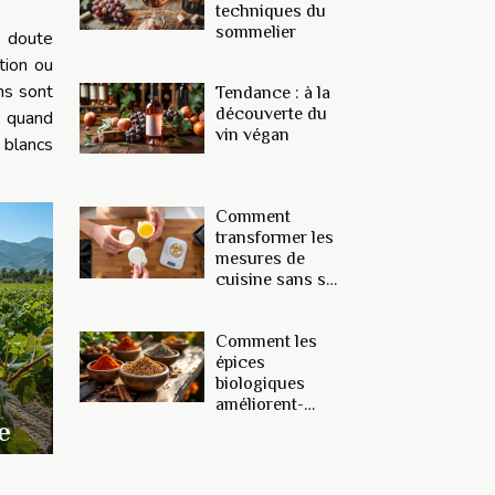
techniques du
sommelier
s doute
tion ou
ns sont
Tendance : à la
découverte du
, quand
vin végan
 blancs
Comment
transformer les
mesures de
cuisine sans se
tromper ?
Comment les
épices
biologiques
améliorent-
elles les
e
recettes
traditionnelles
?