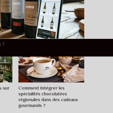
hes bébé
'on mange ce soir ?"
ds ?
 !
s sur
Comment intégrer les
spécialités chocolatées
régionales dans des cadeaux
gourmands ?