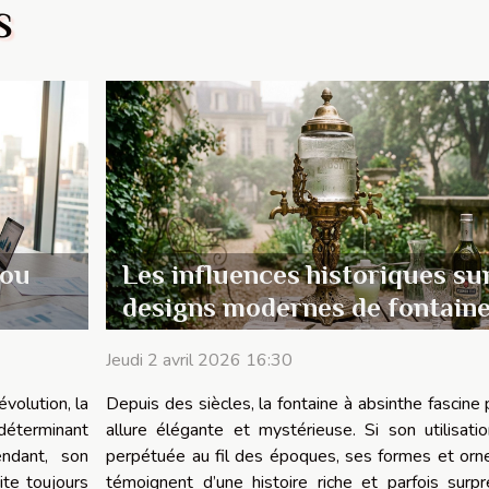
S
 ou
Les influences historiques sur
designs modernes de fontaine
absinthe
Jeudi 2 avril 2026 16:30
volution, la
Depuis des siècles, la fontaine à absinthe fascine 
déterminant
allure élégante et mystérieuse. Si son utilisatio
endant, son
perpétuée au fil des époques, ses formes et or
ite toujours
témoignent d’une histoire riche et parfois surpr