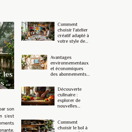
Comment
choisir l'atelier
créatif adapté à
votre style de
vie ?
Avantages
environnementaux
et économiques
 les
des abonnements
mensuels pour
s à
couches bébé
Découverte
culinaire :
explorer de
nouvelles
par son
recettes pour
n s’est
répondre à
Comment
nements
"Qu'est-ce
choisir le bol à
qu'on mange
enante.