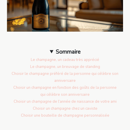
Sommaire
Le champagne, un cadeau très apprécié
Le champagne, un breuvage de standing
Choisir le champagne préféré de la personne qui célèbre son
anniversaire
Choisir un champagne en fonction des goûts de la personne
qui célèbre son anniversaire
Choisir un champagne de l’année de naissance de votre ami
Choisir un champagne chez un caviste
Choisir une bouteille de champagne personnalisée