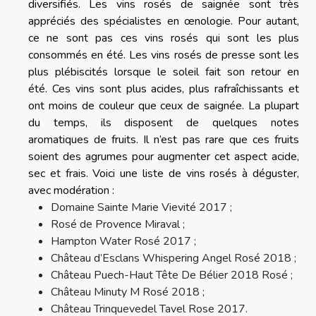
diversifiés.
Les vins rosés de saignée sont très
appréciés des spécialistes en œnologie.
Pour autant,
ce ne sont pas ces vins rosés qui sont les plus
consommés en été.
Les vins rosés de presse sont les
plus plébiscités lorsque le soleil fait son retour en
été.
Ces vins sont plus acides, plus rafraîchissants et
ont moins de couleur que ceux de saignée.
La plupart
du temps, ils disposent de quelques notes
aromatiques de fruits.
Il n’est pas rare que ces fruits
soient des agrumes pour augmenter cet aspect acide,
sec et frais.
Voici une liste de vins rosés à déguster,
avec modération :
Domaine
Sainte Marie
Vievité
2017 ;
Rosé
de Provence Miraval ;
Hampton
Water Rosé 2017 ;
Château
d’
Esclans
Whispering Angel Rosé 2018 ;
Château
Puech-Haut Tête De Bélier 2018 Rosé ;
Château
Minuty
M Rosé 2018 ;
Château
Trinquevedel
Tavel
Rose 2017.