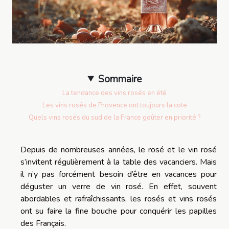
Sommaire
La tendance des vins rosés en été
Les vins rosés de Provence ont toujours la cote
Quels vins rosés du sud de la France goûter en priorité ?
Depuis de nombreuses années, le rosé et le vin rosé
s’invitent régulièrement à la table des vacanciers.
Mais
il n’y pas forcément besoin d’être en vacances pour
déguster un verre de vin rosé.
En
effet, souvent
abordables et rafraîchissants
, les rosés et vins rosés
ont su faire la fine bouche pour conquérir les papilles
des Français.